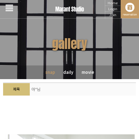
Home
Login
Join
gallery
snap
daily
movie
제목
아*님