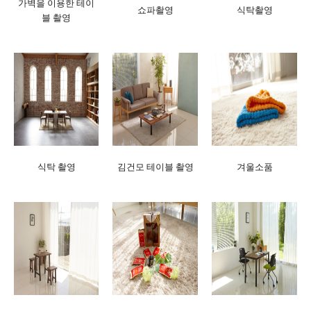
가벽을 이용한 테이
쇼파촬영
식탁촬영
블 촬영
식탁 촬영
김건모 테이블 촬영
겨울소품