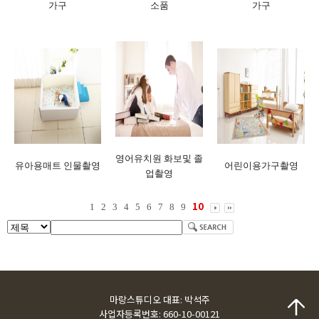
가구
소품
가구
영어유치원 화보및 졸
유아용매트 인물촬영
어린이용가구촬영
업촬영
10
1
2
3
4
5
6
7
8
9
마랑스튜디오 대표: 박석주
사업자등록번호: 660-10-00121