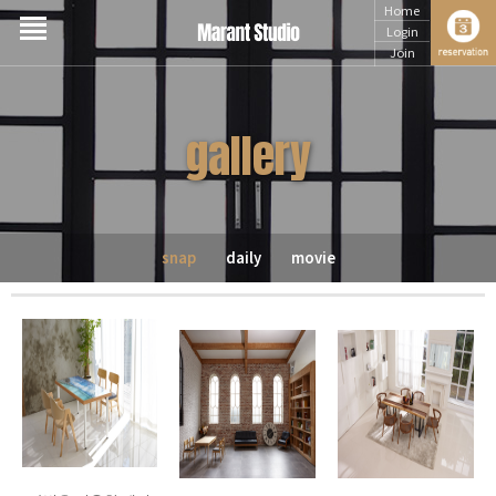
Home
Login
Join
gallery
snap
daily
movie