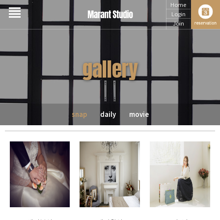
Home
Login
Join
gallery
snap
daily
movie