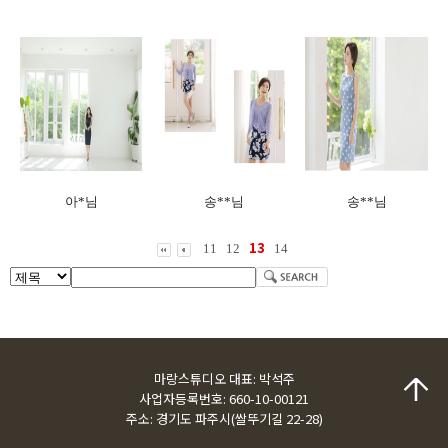
아*님
송**님
송**님
13
11
12
14
마랑스튜디오 대표: 박석주
사업자등록번호: 660-10-00121
주소: 경기도 파주시(쌀뚜기길 22-28)