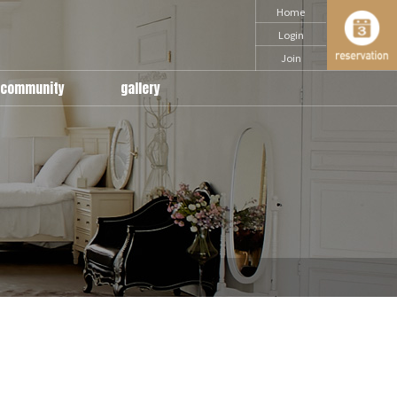
Home
Login
Join
community
gallery
notice
snap
Q & A
daily
movie