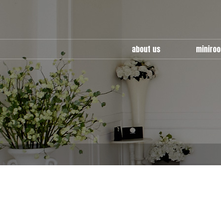
about us
miniro
miniroom
use guid
multy
cafe ro
location
wedding 
factory