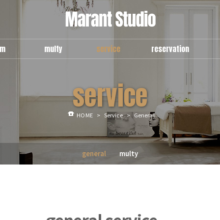
om
multy
service
reservation
e
use guide
general
예약현항
service
om
multy a
multy
신청안내
room
multy b
예약신청
lounge
HOME
>
Service
>
General
general
multy