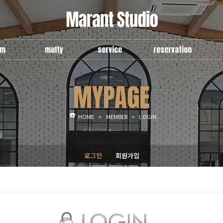
om
multy
service
reservation
e
use guide
general
예약현항
MYPAGE
om
multy a
multy
신청안내
room
multy b
예약신청
lounge
HOME
>
MEMBER
>
LOGIN
로그인
회원가입