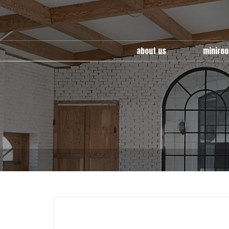
about us
miniro
miniroom
use guid
multy
cafe ro
location
wedding 
factory