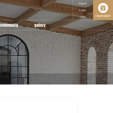
Home
Login
Join
community
gallery
notice
snap
Q & A
daily
movie