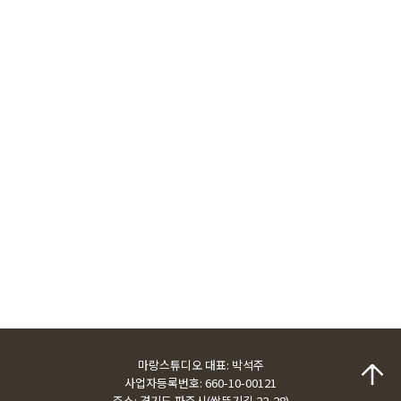
마랑스튜디오 대표: 박석주
사업자등록번호: 660-10-00121
주소: 경기도 파주시(쌀뚜기길 22-28)