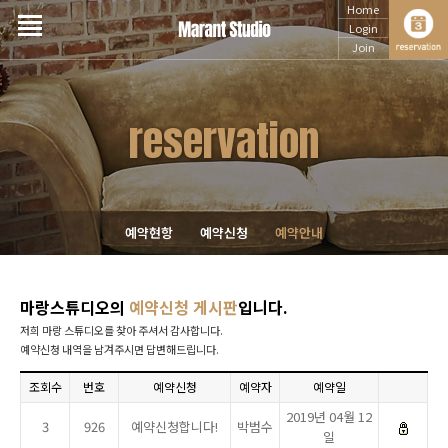
Home
Login
Join
reservation
예약현항
예약신청
예약안내
마랑스튜디오의
예약신청 게시판
입니다.
저희 마랑 스튜디오를 찾아 주셔서 감사합니다.
예약신청 내역을 남겨주시면 답변해드립니다.
조회수
번호
예약신청
예약자
예약일
제목
2019년 04월 12
3
926
예약신청합니다!
박범수
일