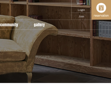
Home
Login
Join
community
gallery
notice
snap
Q & A
daily
movie