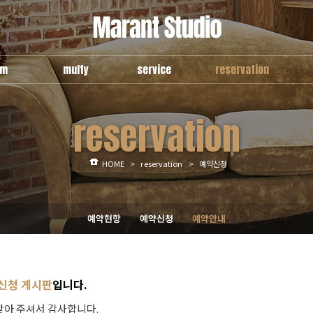
om
multy
service
reservation
e
use guide
general
예약현항
reservation
om
multy a
multy
신청안내
room
multy b
예약신청
lounge
HOME
>
reservation
>
예약신청
예약현항
예약신청
예약안내
신청 게시판
입니다.
찾아 주셔서 감사합니다.