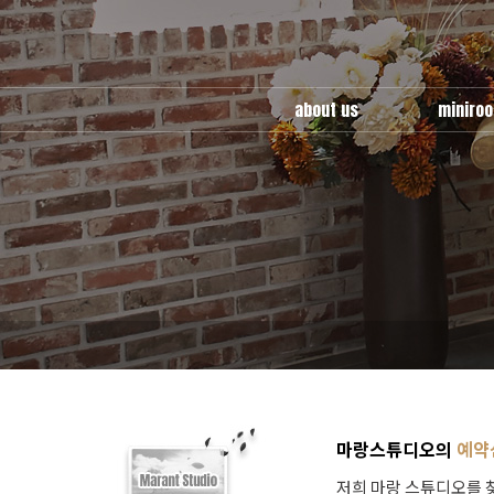
about us
miniro
miniroom
use guid
multy
cafe ro
location
wedding 
factory
마랑스튜디오의
예약
저희 마랑 스튜디오를 