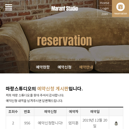
Home
Login
Join
reservation
예약현항
예약신청
예약안내
마랑스튜디오의
예약신청 게시판
입니다.
저희 마랑 스튜디오를 찾아 주셔서 감사합니다.
예약신청 내역을 남겨주시면 답변해드립니다.
조회수
번호
예약신청
예약자
예약일
제목
2019년 12월 20
2
956
예약신청합니다!
엄지훈
일